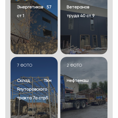
Энергетиков 57
Ветеранов
ст 1
труда 40 ст 9
7 ФОТО
2 ФОТО
Склад 11км
Нефтемаш
Ялуторовского
тракта 7а стр5