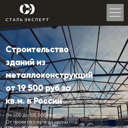
Строительство
зданий из
металлоконструкций
от 19 500 руб за
кв.м. в России
От 500 до 100 000 кв.м
От проекта с нуля до сдачи под
ключ - 90 дней