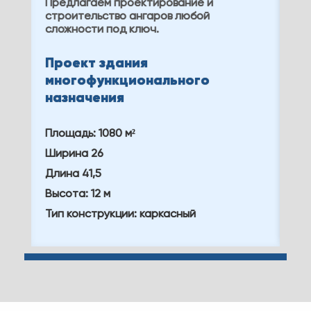
Предлагаем проектирование и
Ко
строительство ангаров любой
уч
сложности под ключ.
пр
ст
Проект здания
Зд
многофункционального
ск
назначения
Пло
Площадь: 1080 м²
Ши
Ширина 26
Дл
Длина 41,5
Выс
Высота: 12 м
Ти
Тип конструкции: каркасный