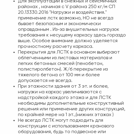
Для эксплуатации в снежных и сейсмичных
районах , начиная с V района 250 кг/м СП
20.13330.2016 "Нагрузки и воздействия."
применение лстк возможно, НО не всегда
бывает безопасным и экономически
оправданным . Из-за внушительных нагрузок
требования к несущему каркасу здесь гораздо
выше. Особое внимание должно уделяется
прочностному расчету каркаса.
Перекрытия для ЛСТК в основном выбирают
облегченными из листовых материалов и
легких бетонных смесей (пенобетон,
полистиролбетон). Ж/б перекрытие из
тяжелого бетона от 100 мм и более
допускается не всегда.
При этажности здания от 3 эт. и более,
нагрузки на каркас увеличиваются с
надстройкой каждого этажа и для ЛСТК
необходимы дополнительные конструктивный
решения или применение других конструкций,
по крайней мере на 1 эт.,(нижних этажах )
Не всегда ЛСТК могут подходить для
конструкции с использованием кранового
оборудования, будь то подвесное или