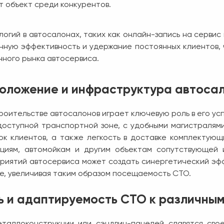
т объект среди конкурентов.
огий в автосалонах, таких как онлайн-запись на сервис
нную эффективность и удержание постоянных клиентов, 
ного рынка автосервиса.
оложение и инфраструктура автоса
роительстве автосалонов играет ключевую роль в его ус
доступной транспортной зоне, с удобными магистралями
к клиентов, а также легкость в доставке комплектующ
нциям, автомойкам и другим объектам сопутствующей 
риятий автосервиса может создать синергетический эфф
не, увеличивая таким образом посещаемость СТО.
ь и адаптируемость СТО к различным
таллоконструкции или сэндвич-панелей славятся сво