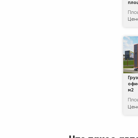
пло
Пло
Цена
Гру
офи
м2
Пло
Цена