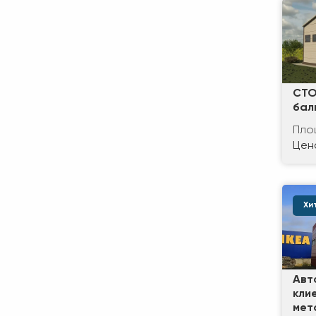
СТО
бал
Пло
Цена
Хи
Авт
кли
мет