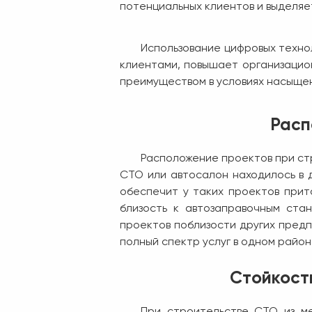
потенциальных клиентов и выделяе
Использование цифровых технол
клиентами, повышает организацио
преимуществом в условиях насыщен
Расп
Расположение проектов при ст
СТО или автосалон находилось в 
обеспечит у таких проектов прито
близость к автозаправочным ста
проектов поблизости других предп
полный спектр услуг в одном райо
Стойкост
При строительстве СТО из ме