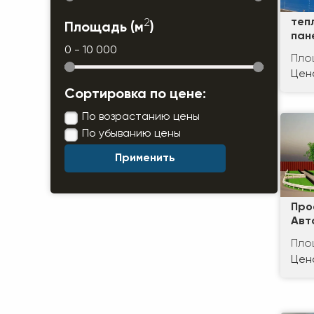
2
теп
Площадь (м
)
пан
0 - 10 000
Пло
Цена
Сортировка по цене:
По возрастанию цены
По убыванию цены
Про
Авт
Пло
Цена