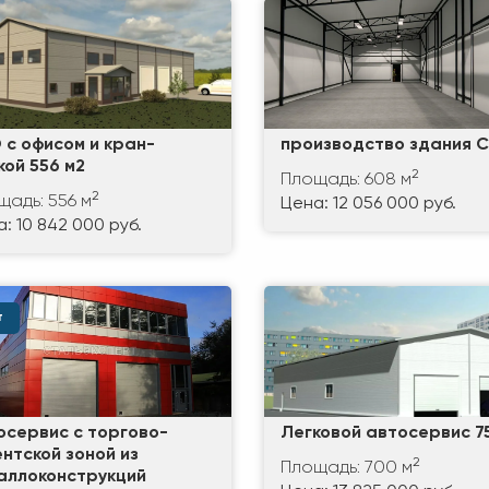
 с офисом и кран-
производство здания 
кой 556 м2
2
Площадь: 608 м
2
щадь: 556 м
Цена: 12 056 000 руб.
: 10 842 000 руб.
т
осервис с торгово-
Легковой автосервис 7
ентской зоной из
2
Площадь: 700 м
аллоконструкций