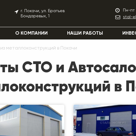
Пн-пт 
г. Покачи, ул. Братьев
Бондаревых, 1
stal-
О КОМПАНИИ
НАШИ РАБОТЫ
ИНВЕ
 из металлоконструкций в Покачи
ты СТО и Автосало
локонструкций в 