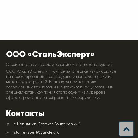
ООО «СтальЭксперт»
Строительство и проектирование металлоконструкций
ООО «СтальЭксперт» - компания, специализирующаяся
на проектировании, производстве и монтаже зданий из
металлоконструкций. Благодаря применению
современных технологий и высококвалифицированным
специалистам, компания стала одним из лидеров в
сфере строительства современных сооружений.
Контакты
г. Надым, ул. Братьев Бондаревых, 1
stal-ekspert@yandex.ru