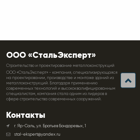
ООО «СтальЭксперт»
Строительство и проектирование металлоконструкций
ООО «СтальЭксперт» - компания, специализирующаяся
на проектировании, производстве и монтаже зданий из
металлоконструкций. Благодаря применению
современных технологий и высококвалифицированным
специалистам, компания стала одним из лидеров в
сфере строительства современных сооружений.
Контакты
г. Яр-Саль, ул. Братьев Бондаревых, 1
stal-ekspert@yandex.ru